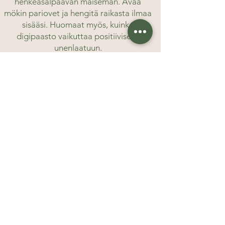
henkeäsalpaavan maiseman. Avaa
mökin pariovet ja hengitä raikasta ilmaa
sisääsi. Huomaat myös, kuinka
digipaasto vaikuttaa positiivisesti
unenlaatuun.
Miksi retriitti toimii?
UTULA NATURESTA
SANOTTUA
”Ruumis ja mieli ravittuina, hartiat
hierottuina, lihakset yin-rentoina,
olemme kiitollisia. Pitkälle syksyyn