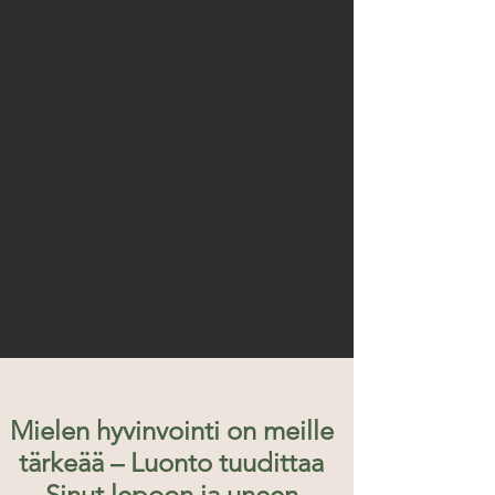
Mielen hyvinvointi on meille
tärkeää ­– Luonto tuudittaa
Sinut lepoon ja uneen