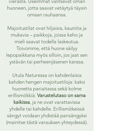
vierasta. Useimmat valitsevat oman
huoneen, jotta saavat vetäytyä täysin
omaan rauhaansa.
Majoitustilat ovat hiljaisia, kauniita ja
mukavia – paikkoja, joissa keho ja
mieli saavat todella laskeutua.
Toivomme, että huone säilyy
lepopaikkana myös silloin, jos jaat sen
ystävän tai perheenjäsenen kanssa.
Utula Naturessa on kahdenlaisia
kahden hengen majoitustiloja: kaksi
huonetta pariaitassa sekä kolme
erillismökkiä.
Varustelutaso on sama
kaikissa
, ja ne ovat varattavissa
yhdelle tai kahdelle. Erillismökeissä
sängyt voidaan yhdistää parisängyksi
(mainitse tästä varauksen yhteydessä).