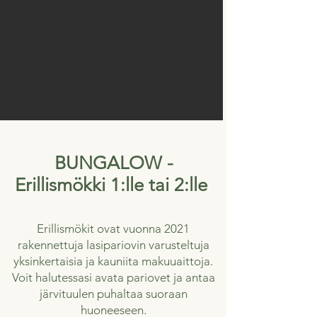
BUNGALOW -
Erillismökki 1:lle tai 2:lle
Erillismökit ovat vuonna 2021
rakennettuja lasipariovin varusteltuja
yksinkertaisia ja kauniita makuuaittoja.
Voit halutessasi avata pariovet ja antaa
järvituulen puhaltaa suoraan
huoneeseen.