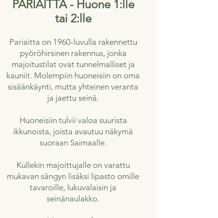
PARIAITTA - Huone 1:lle
tai 2:lle
Pariaitta on 1960-luvulla rakennettu
pyöröhirsinen rakennus, jonka
majoitustilat ovat tunnelmalliset ja
kauniit. Molempiin huoneisiin on oma
sisäänkäynti, mutta yhteinen veranta
ja jaettu seinä.
Huoneisiin tulvii valoa suurista
ikkunoista, joista avautuu näkymä
suoraan Saimaalle.
Kullekin majoittujalle on varattu
mukavan sängyn lisäksi lipasto omille
tavaroille, lukuvalaisin ja
seinänaulakko.