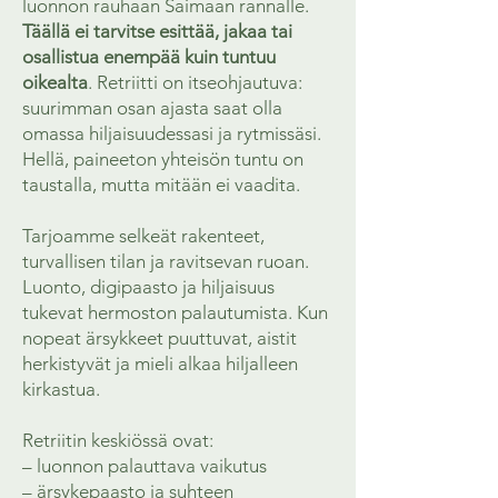
luonnon rauhaan Saimaan rannalle.
Täällä ei tarvitse esittää, jakaa tai
osallistua enempää kuin tuntuu
oikealta
. Retriitti on itseohjautuva:
suurimman osan ajasta saat olla
omassa hiljaisuudessasi ja rytmissäsi.
Hellä, paineeton yhteisön tuntu on
taustalla, mutta mitään ei vaadita.
Tarjoamme selkeät rakenteet,
turvallisen tilan ja ravitsevan ruoan.
Luonto, digipaasto ja hiljaisuus
tukevat hermoston palautumista. Kun
nopeat ärsykkeet puuttuvat, aistit
herkistyvät ja mieli alkaa hiljalleen
kirkastua.
Retriitin keskiössä ovat:
– luonnon palauttava vaikutus
– ärsykepaasto ja suhteen