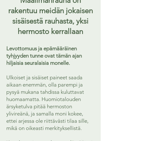
Maailmanrauha on
rakentuu meidän jokaisen
sisäisestä rauhasta​, yksi
hermosto kerrallaan
Levottomuus ja epämääräinen
tyhjyyden tunne ovat tämän ajan
hiljaisia seuralaisia monelle.
Ulkoiset ja sisäiset paineet saada
aikaan enemmän, olla parempi ja
pysyä mukana tahdissa kuluttavat
huomaamatta. Huomiotalouden
ärsyketulva pitää hermoston
ylivireänä, ja samalla moni kokee,
ettei arjessa ole riittävästi tilaa sille,
mikä on oikeasti merkityksellistä.