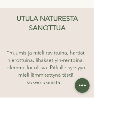
UTULA NATURESTA
SANOTTUA
”Ruumis ja mieli ravittuina, hartiat
hierottuina, lihakset yin-rentoina,
olemme kiitollisia. Pitkälle syksyyn
mieli lämmitettynä tästä
kokemuksesta!”
”Fantastinen paikka ja