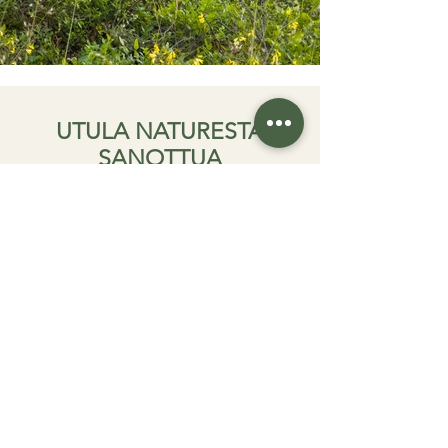
UTULA NATURESTA
SANOTTUA
"Kiitos rauhasta, harmoniasta,
ystävällisyydestä, sielua hellivistä
löylyistä, herkullisista ruoista ja
pehmeistä sängyistä. Kokemus ylitti
odotuksemme."