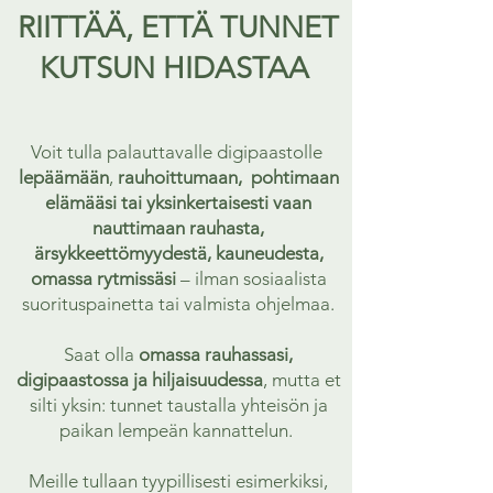
RIITTÄÄ, ETTÄ TUNNET
KUTSUN HIDASTAA
Voit tulla palauttavalle digipaastolle
lepäämään
,
rauhoittumaan, pohtimaan
elämääsi tai yksinkertaisesti vaan
nauttimaan rauhasta,
ärsykkeettömyydestä, kauneudesta,
omassa rytmissäsi
– ilman sosiaalista
suorituspainetta tai valmista ohjelmaa.
Saat olla
omassa rauhassasi,
digipaastossa ja hiljaisuudessa
, mutta et
silti yksin: tunnet taustalla yhteisön ja
paikan lempeän kannattelun.
Meille tullaan tyypillisesti esimerkiksi,