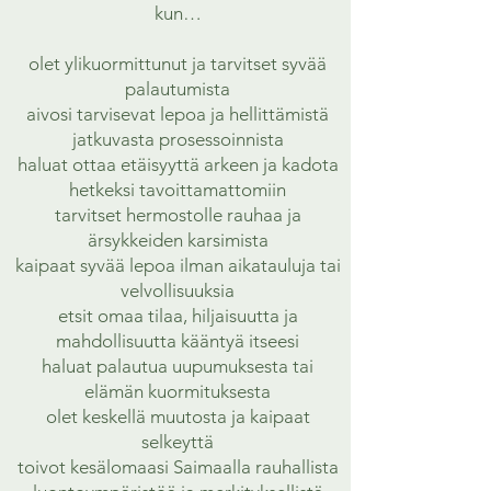
kun…
olet ylikuormittunut ja tarvitset syvää
palautumista
aivosi tarvisevat lepoa ja hellittämistä
jatkuvasta prosessoinnista
haluat ottaa etäisyyttä arkeen ja kadota
hetkeksi tavoittamattomiin
tarvitset hermostolle rauhaa ja
ärsykkeiden karsimista
kaipaat syvää lepoa ilman aikatauluja tai
velvollisuuksia
etsit omaa tilaa, hiljaisuutta ja
mahdollisuutta kääntyä itseesi
haluat palautua uupumuksesta tai
elämän kuormituksesta
olet keskellä muutosta ja kaipaat
selkeyttä
toivot kesälomaasi Saimaalla rauhallista