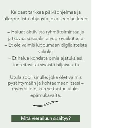
Kaipaat tarkkaa päiväohjelmaa ja
ulkopuolista ohjausta jokaiseen hetkeen:
– Haluat aktiivista ryhmätoimintaa ja
jatkuvaa sosiaalista vuorovaikutusta
– Et ole valmis luopumaan digilaitteista
viikoksi
– Et halua kohdata omia ajatuksiasi,
tunteitasi tai sisäistä hiljaisuutta
Utula sopii sinulle, joka olet valmis
pysähtymään ja kohtaamaan itsesi –
myös silloin, kun se tuntuu aluksi
epämukavalta.​
Mitä vierailuun sisältyy?