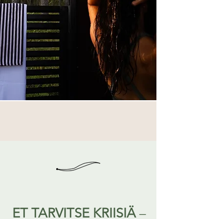
ET TARVITSE KRIISIÄ
–