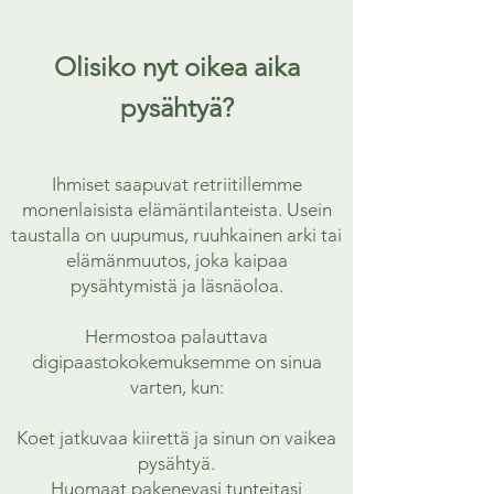
Olisiko nyt oikea aika
pysähtyä?
Ihmiset saapuvat retriitillemme
monenlaisista elämäntilanteista. Usein
taustalla on uupumus, ruuhkainen arki tai
elämänmuutos, joka kaipaa
pysähtymistä ja läsnäoloa.
Hermostoa palauttava
digipaastokokemuksemme on sinua
varten, kun:
Koet jatkuvaa kiirettä ja sinun on vaikea
pysähtyä.
Huomaat pakenevasi tunteitasi