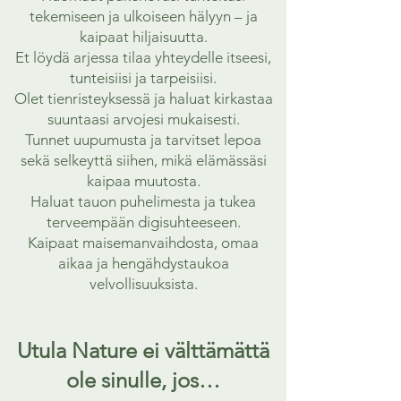
tekemiseen ja ulkoiseen hälyyn – ja
kaipaat hiljaisuutta.
Et löydä arjessa tilaa yhteydelle itseesi,
tunteisiisi ja tarpeisiisi.
Olet tienristeyksessä ja haluat kirkastaa
suuntaasi arvojesi mukaisesti.
Tunnet uupumusta ja tarvitset lepoa
sekä selkeyttä siihen, mikä elämässäsi
kaipaa muutosta.
Haluat tauon puhelimesta ja tukea
terveempään digisuhteeseen.
Kaipaat maisemanvaihdosta, omaa
aikaa ja hengähdystaukoa
velvollisuuksista.
Utula Nature ei välttämättä
ole sinulle, jos…