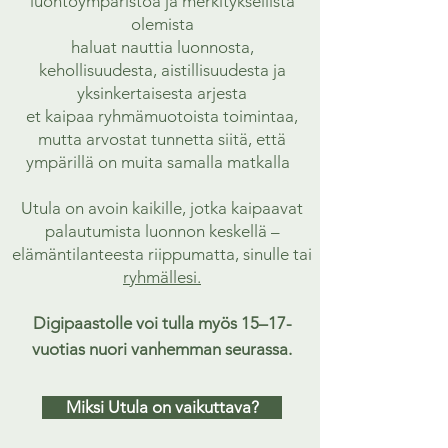
luontoympäristöä ja merkityksellistä
olemista
haluat nauttia luonnosta,
kehollisuudesta, aistillisuudesta ja
yksinkertaisesta arjesta
et kaipaa ryhmämuotoista toimintaa,
mutta arvostat tunnetta siitä, että
ympärillä on muita samalla matkalla
Utula on avoin kaikille, jotka kaipaavat
palautumista luonnon keskellä –
elämäntilanteesta riippumatta, sinulle tai
ryhmällesi.
Digipaastolle voi tulla myös 15–17-
vuotias nuori vanhemman seurassa.
Miksi Utula on vaikuttava?