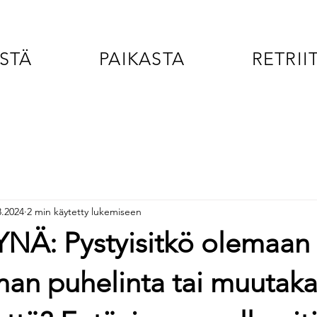
STÄ
PAIKASTA
RETRII
8.2024
2 min käytetty lukemiseen
NÄ: Pystyisitkö olemaan
man puhelinta tai muutak