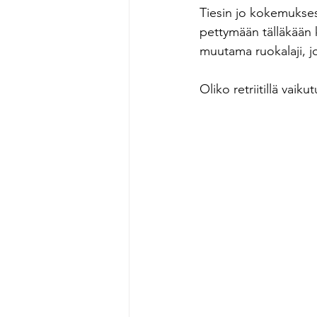
Tiesin jo kokemuksest
pettymään tälläkään k
muutama ruokalaji, jo
Oliko retriitillä vaiku