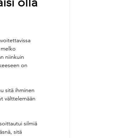
isi olla
voitettavissa 
u melko 
n niinkuin 
tkeeseen on 
u sitä ihminen 
yt välttelemään 
soittautui silmiä 
snä, sitä 