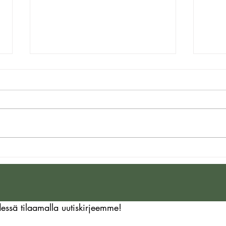
”Miten enemmän tunnemme
”Ruo
tyhjyyttä, sitä maanisemmin
ja vä
juoksemme todellisuutta
kirkk
pakoon”
digi
essä tilaamalla uutiskirjeemme!