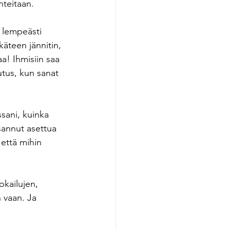
nteitaan.
n lempeästi 
käteen jännitin, 
aa! Ihmisiin saa 
tus, kun sanat 
issani, kuinka 
sannut asettua 
 että mihin 
okailujen, 
n vaan. Ja 