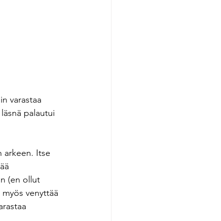
in varastaa 
 läsnä palautui 
 arkeen. Itse 
ää 
 (en ollut 
än myös venyttää 
arastaa 