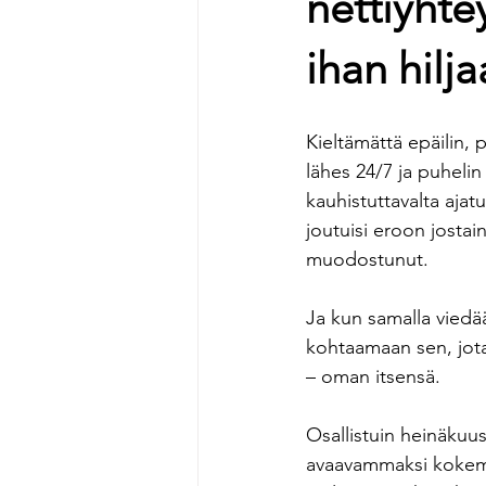
nettiyhtey
ihan hilja
Kieltämättä epäilin, 
lähes 24/7 ja puhelin
kauhistuttavalta ajat
joutuisi eroon josta
muodostunut. 
Ja kun samalla viedä
kohtaamaan sen, jota 
– oman itsensä.
Osallistuin heinäkuussa
avaavammaksi kokemuk