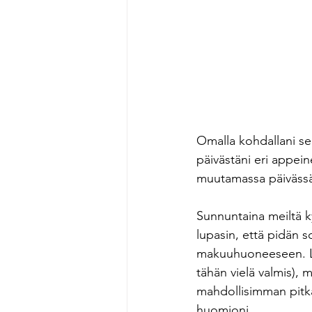
Omalla kohdallani se 
päivästäni eri appeine
muutamassa päivässä 
Sunnuntaina meiltä k
lupasin, että pidän 
makuuhuoneeseen. Lu
tähän vielä valmis), 
mahdollisimman pitkä
huomioni.