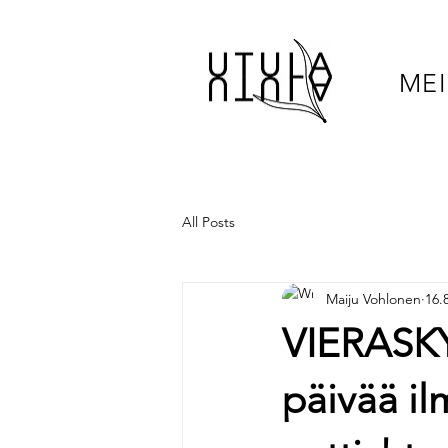
MEI
All Posts
Maiju Vohlonen
16.
VIERASKY
päivää il