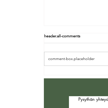
header.all-comments
comment-box.placeholder
”Kuinka hiljaisuus parantaa
hermostoamme – Viikon
digipaasto luonnossa ”
Pysythän yhteyd