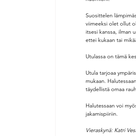
Suosittelen lämpimäst
viimeeksi olet ollut o
itsesi kanssa, ilman u
ettei kukaan tai mik
Utulassa on tämä kesän
Utula tarjoaa ympäris
mukaan. Halutessaan v
täydellistä omaa rauh
Halutessaan voi myös 
jakamispiiriin.
Vieraskynä: Katri Ves