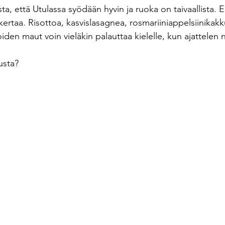
a, että Utulassa syödään hyvin ja ruoka on taivaallista. 
ertaa. Risottoa, kasvislasagnea, rosmariiniappelsiinikakku
iden maut voin vieläkin palauttaa kielelle, kun ajattelen ni
tusta?