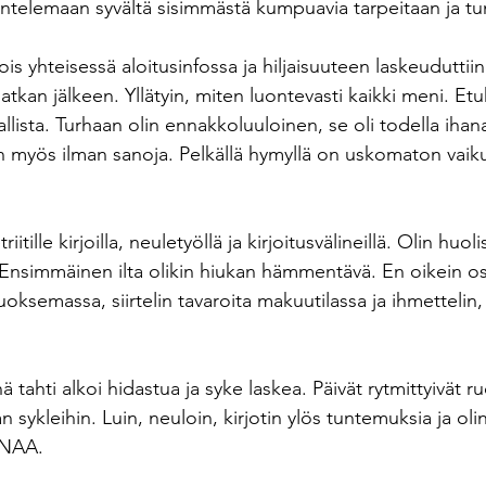
ntelemaan syvältä sisimmästä kumpuavia tarpeitaan ja tu
ois yhteisessä aloitusinfossa ja hiljaisuuteen laskeuduttii
atkan jälkeen. Yllätyin, miten luontevasti kaikki meni. Etu
sallista. Turhaan olin ennakkoluuloinen, se oli todella ihan
 myös ilman sanoja. Pelkällä hymyllä on uskomaton vaiku
iitille kirjoilla, neuletyöllä ja kirjoitusvälineillä. Olin huol
Ensimmäinen ilta olikin hiukan hämmentävä. En oikein o
 juoksemassa, siirtelin tavaroita makuutilassa ja ihmettelin,
tahti alkoi hidastua ja syke laskea. Päivät rytmittyivät ru
 sykleihin. Luin, neuloin, kirjotin ylös tuntemuksia ja oli
ANAA. 