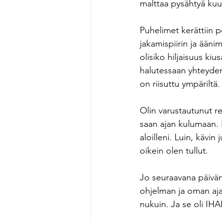
malttaa pysähtyä kuu
Puhelimet kerättiin p
jakamispiirin ja äänim
olisiko hiljaisuus kiu
halutessaan yhteyden
on riisuttu ympäriltä.
Olin varustautunut retr
saan ajan kulumaan. 
aloilleni. Luin, kävin
oikein olen tullut. 
Jo seuraavana päivänä 
ohjelman ja oman ajan
nukuin. Ja se oli IH