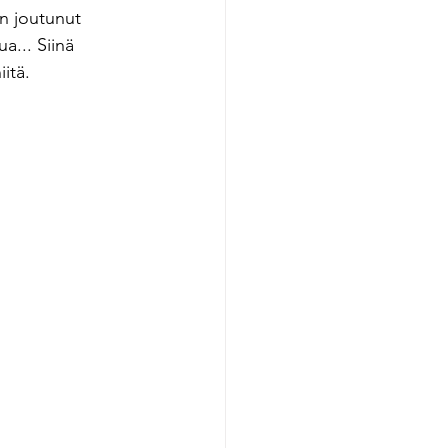
En joutunut 
a... Siinä 
itä. 