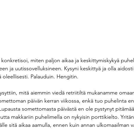
konkretisoi, miten paljon aikaa ja keskittymiskykyä puhel
en ja uutissovelluksineen. Kysyni keskittyä ja olla aidosti
oleellisesti. Palauduin. Hengitin.
ysyttiin, mitä aiemmin viedä retriitiltä mukanamme omaan
somettoman päivän kerran viikossa, enkä tuo puhelinta en
pausta somettomasta päivästä en ole pystynyt pitämään
mutta makkariin puhelimella on nykyisin porttikielto. Yrit
lle sitä aikaa aamulla, ennen kuin annan ulkomaailman v