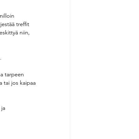
illoin 
estää treffit 
skittyä niin, 
. 
na tarpeen 
 tai jos kaipaa 
ja 