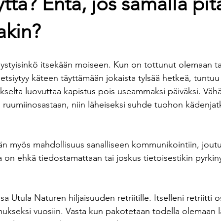
ttä? Entä, jos samalla pitä
akin?
pystyisinkö itsekään moiseen. Kun on tottunut olemaan ta
 etsiytyy käteen täyttämään jokaista tylsää hetkeä, tuntu
ukselta luovuttaa kapistus pois useammaksi päiväksi. Vähä
in ruumiinosastaan, niin läheiseksi suhde tuohon kädenja
än myös mahdollisuus sanalliseen kommunikointiin, joutu
on ehkä tiedostamattaan tai joskus tietoisestikin pyrkin
 Utula Naturen hiljaisuuden retriitille. Itselleni retriitti o
seksi vuosiin. Vasta kun pakotetaan todella olemaan lä