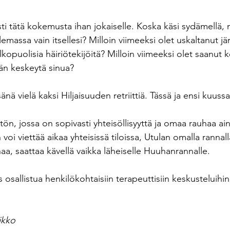
i tätä kokemusta ihan jokaiselle. Koska käsi sydämellä, m
lemassa vain itsellesi? Milloin viimeeksi olet uskaltanut järj
lkopuolisia häiriötekijöitä? Milloin viimeeksi olet saanut ke
ään keskeytä sinua?
ä vielä kaksi Hiljaisuuden retriittiä. Tässä ja ensi kuussa
tön, jossa on sopivasti yhteisöllisyyttä ja omaa rauhaa ai
oi viettää aikaa yhteisissä tiloissa, Utulan omalla rannalla
aa, saattaa kävellä vaikka läheiselle Huuhanrannalle.
osallistua henkilökohtaisiin terapeuttisiin keskusteluihin 
ikko