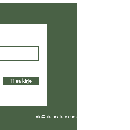
aan 4 päivää ilman
linta tai muutakaan
yhteyttä? Entä, jos
la pitäisi olla ihan
akin?
Tilaa kirje
info@utulanature.com