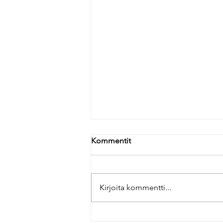
Kommentit
Kirjoita kommentti...
”Kuinka hiljaisuus parantaa