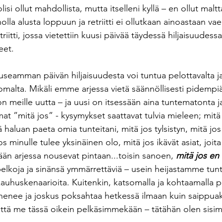
olisi ollut mahdollista, mutta itselleni kyllä – en ollut malt
olla alusta loppuun ja retriitti ei ollutkaan ainoastaan vaell
iitti, jossa vietettiin kuusi päivää täydessä hiljaisuudessa
eet.
seamman päivän hiljaisuudesta voi tuntua pelottavalta ja 
malta. Mikäli emme arjessa vietä säännöllisesti pidempiä
 meille uutta – ja uusi on itsessään aina tuntematonta ja
at ”mitä jos” - kysymykset saattavat tulvia mieleen; mitä
ä haluan paeta omia tunteitani, mitä jos tylsistyn, mitä jo
s minulle tulee yksinäinen olo, mitä jos ikävät asiat, joita
ään arjessa nousevat pintaan...toisin sanoen,
 mitä jos en 
elkoja ja sinänsä ymmärrettäviä – usein heijastamme tu
auhuskenaarioita. Kuitenkin, katsomalla ja kohtaamalla
enee ja joskus poksahtaa hetkessä ilmaan kuin saippuak
ttä me tässä oikein pelkäsimmekään – tätähän olen sisi