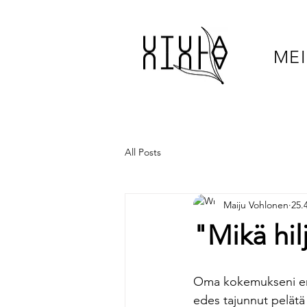
MEI
All Posts
Maiju Vohlonen
25.
"Mikä hil
Oma kokemukseni ensi
edes tajunnut pelätä