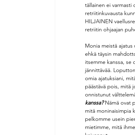
tällainen ei varmasti 
retriitinkuvausta kunn
HILJAINEN vaellusretr
retriitin ohjaajan puh
Monia meistä ajatus u
ehkä täysin mahdotto
itsemme kanssa, se on
jännittävää. Loputtom
omia ajatuksiani, mit
päästävä pois, mitä jo
onnistunut välttelem
kanssa?
 Nämä ovat p
mitä moninaisimpia k
pelkomme usein pien
mietimme, mitä ihme