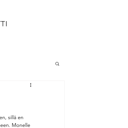
TTI
, sillä en 
seen. Monelle 