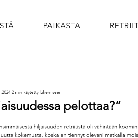
STÄ
PAIKASTA
RETRII
4.2024
2 min käytetty lukemiseen
jaisuudessa pelottaa?”
mmäisestä hiljaisuuden retriitistä oli vähintään koominen
 uutta kokemusta, koska en tiennyt olevani matkalla moi