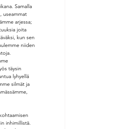
ikana. Samalla 
aa, useammat 
sämme arjessa; 
uuksia joita 
äväksi, kun sen 
kuulemme niiden 
toja. 
emme 
ös täysin 
ntua lyhyellä 
mme silmät ja 
elämässämme, 
kohtaamisen 
n inhimillistä. 