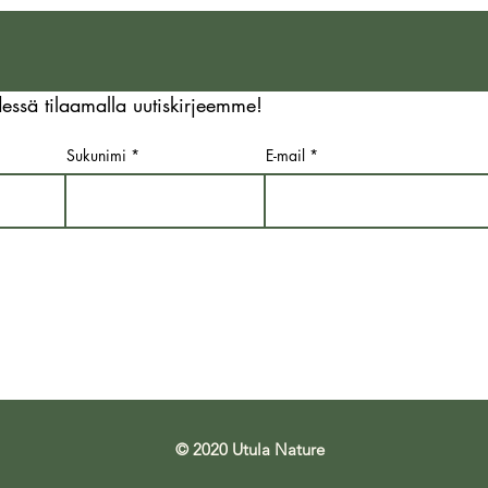
tyhjyyttä, sitä maanisemmin
olem
juoksemme todellisuutta
puhe
pakoon”
netti
samal
essä tilaamalla uutiskirjeemme!
hilja
Sukunimi
E-mail
© 2020 Utula Nature