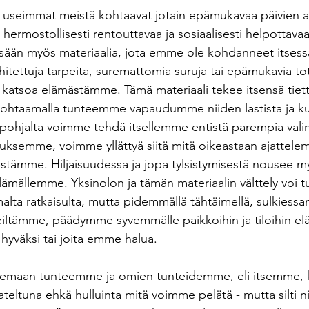
llä useimmat meistä kohtaavat jotain epämukavaa päivien a
la hermostollisesti rentouttavaa ja sosiaalisesti helpottav
ssään myös materiaalia, jota emme ole kohdanneet itses
hitettuja tarpeita, suremattomia suruja tai epämukavia tot
atsoa elämästämme. Tämä materiaali tekee itsensä tiett
. Kohtaamalla tunteemme vapaudumme niiden lastista ja 
a pohjalta voimme tehdä itsellemme entistä parempia valin
uksemme, voimme yllättyä siitä mitä oikeastaan ajattel
stämme. Hiljaisuudessa ja jopa tylsistymisestä nousee my
lämällemme. Yksinolon ja tämän materiaalin välttely voi tu
alta ratkaisulta, mutta pidemmällä tähtäimellä, sulkiessa
esteiltämme, päädymme syvemmälle paikkoihin ja tiloihin 
e hyväksi tai joita emme halua.
temaan tunteemme ja omien tunteidemme, eli itsemme, 
jateltuna ehkä hulluinta mitä voimme pelätä - mutta silti nii