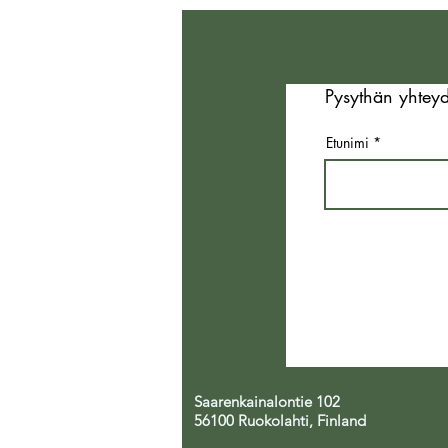
hermostoamme – Viikon
digipaasto luonnossa ”
Pysythän yhteyd
Etunimi
Saarenkainalontie 102
56100 Ruokolahti, Finland