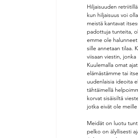
Hiljaisuuden retriiti
kun hiljaisuus voi ol
meistä kantavat itse
padottuja tunteita, o
emme ole halunneet k
sille annetaan tilaa
viisaan viestin, jonk
Kuulemalla omat ajat
elämästämme tai itse
uudenlaisia ideoita e
tähtäimellä helpoimm
korvat sisäisiltä vi
jotka eivät ole meill
Meidät on luotu tun
pelko on älyllisesti a