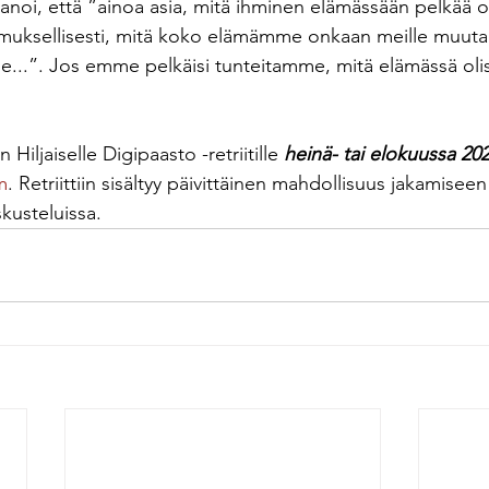
sanoi, että ”ainoa asia, mitä ihminen elämässään pelkää 
emuksellisesti, mitä koko elämämme onkaan meille muuta
.”. Jos emme pelkäisi tunteitamme, mitä elämässä olis
n Hiljaiselle Digipaasto -retriitille
 heinä- tai elokuussa 20
m
. Retriittiin sisältyy päivittäinen mahdollisuus jakamiseen p
kusteluissa.