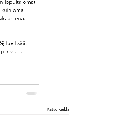
on lopulta omat 
 kuin oma 
ikaan enää 
24
, lue lisää: 
iirissä tai 
Katso kaikki