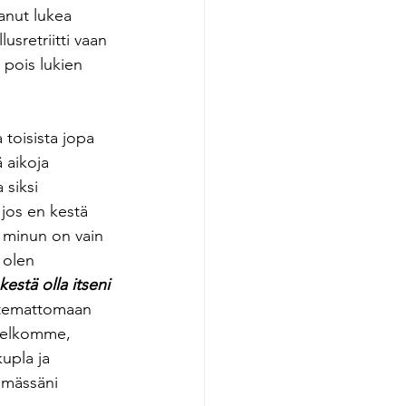
tanut lukea 
usretriitti vaan 
 pois lukien 
toisista jopa 
 aikoja 
 siksi 
 jos en kestä 
s minun on vain 
 olen 
kestä olla itseni 
ntemattomaan 
 pelkomme, 
upla ja 
mmässäni 