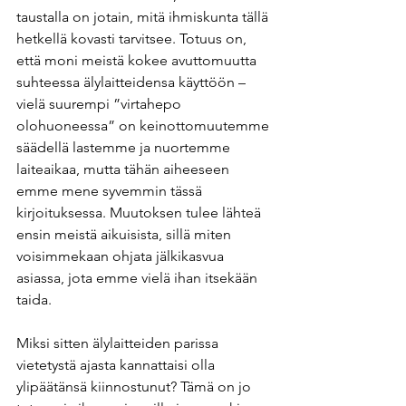
taustalla on jotain, mitä ihmiskunta tällä 
hetkellä kovasti tarvitsee. Totuus on, 
että moni meistä kokee avuttomuutta 
suhteessa älylaitteidensa käyttöön – 
vielä suurempi ”virtahepo 
olohuoneessa” on keinottomuutemme 
säädellä lastemme ja nuortemme 
laiteaikaa, mutta tähän aiheeseen 
emme mene syvemmin tässä 
kirjoituksessa. Muutoksen tulee lähteä 
ensin meistä aikuisista, sillä miten 
voisimmekaan ohjata jälkikasvua 
asiassa, jota emme vielä ihan itsekään 
taida.
Miksi sitten älylaitteiden parissa 
vietetystä ajasta kannattaisi olla 
ylipäätänsä kiinnostunut? Tämä on jo 