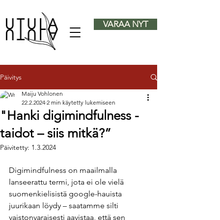
VARAA NYT
Päivitys
Maiju Vohlonen
22.2.2024
2 min käytetty lukemiseen
"Hanki digimindfulness -
taidot – siis mitkä?”
Päivitetty:
1.3.2024
Digimindfulness on maailmalla 
lanseerattu termi, jota ei ole vielä 
suomenkielisistä google-hauista 
juurikaan löydy – saatamme silti 
vaistonvaraisesti aavistaa, että sen 