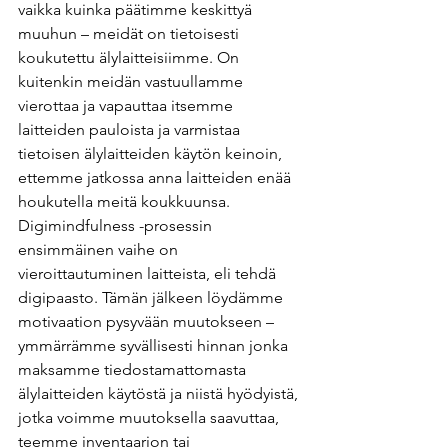
vaikka kuinka päätimme keskittyä 
muuhun – meidät on tietoisesti 
koukutettu älylaitteisiimme. On 
kuitenkin meidän vastuullamme 
vierottaa ja vapauttaa itsemme 
laitteiden pauloista ja varmistaa 
tietoisen älylaitteiden käytön keinoin, 
ettemme jatkossa anna laitteiden enää 
houkutella meitä koukkuunsa. 
Digimindfulness -prosessin 
ensimmäinen vaihe on 
vieroittautuminen laitteista, eli tehdä 
digipaasto. Tämän jälkeen löydämme 
motivaation pysyvään muutokseen – 
ymmärrämme syvällisesti hinnan jonka 
maksamme tiedostamattomasta 
älylaitteiden käytöstä ja niistä hyödyistä, 
jotka voimme muutoksella saavuttaa, 
teemme inventaarion tai 