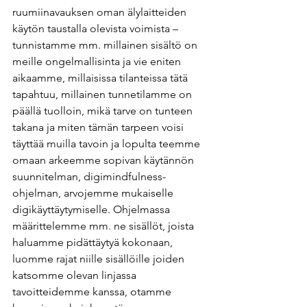
ruumiinavauksen oman älylaitteiden 
käytön taustalla olevista voimista – 
tunnistamme mm. millainen sisältö on 
meille ongelmallisinta ja vie eniten 
aikaamme, millaisissa tilanteissa tätä 
tapahtuu, millainen tunnetilamme on 
päällä tuolloin, mikä tarve on tunteen 
takana ja miten tämän tarpeen voisi 
täyttää muilla tavoin ja lopulta teemme 
omaan arkeemme sopivan käytännön 
suunnitelman, digimindfulness-
ohjelman, arvojemme mukaiselle 
digikäyttäytymiselle. Ohjelmassa 
määrittelemme mm. ne sisällöt, joista 
haluamme pidättäytyä kokonaan, 
luomme rajat niille sisällöille joiden 
katsomme olevan linjassa 
tavoitteidemme kanssa, otamme 