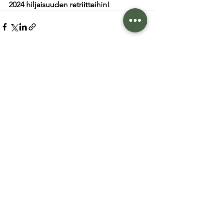
2024 hiljaisuuden retriitteihin!
Katso kaikki
Viimeisimmät päivitykset