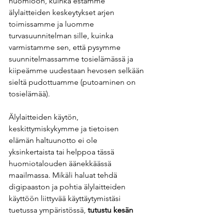
huomioon, kuinka estämme 
älylaitteiden keskeytykset arjen 
toimissamme ja luomme 
turvasuunnitelman sille, kuinka 
varmistamme sen, että pysymme 
suunnitelmassamme tosielämässä ja 
kiipeämme uudestaan hevosen selkään 
sieltä pudottuamme (putoaminen on 
tosielämää).
Älylaitteiden käytön, 
keskittymiskykymme ja tietoisen 
elämän haltuunotto ei ole 
yksinkertaista tai helppoa tässä 
huomiotalouden äänekkäässä 
maailmassa. Mikäli haluat tehdä 
digipaaston ja pohtia älylaitteiden 
käyttöön liittyvää käyttäytymistäsi 
tuetussa ympäristössä, 
tutustu kesän 