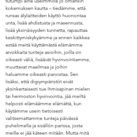
tutumpi aihe useimmille jo omankin 
kokemuksen kautta – tiedämme, että 
runsas älylaitteiden käyttö huonontaa 
unta, lisää ahdistusta ja masennusta, 
lisää yksinäisyyden tunnetta, rapauttaa 
keskittymiskykyämme ja ennen kaikkea 
estää meitä käyttämästä elämämme 
arvokkaita tunteja asioihin, joilla on 
oikeasti väliä, lisäävät hyvinvointiamme, 
muuttavat maailmaa ja joihin 
haluamme oikeasti panostaa. Sen 
lisäksi, että digiympäristöt eivät 
yksinkertaisesti tue ihmisapinan mielen 
tai hermoston hyvinvointia, jää meiltä 
helposti elämäämme elämättä, kun 
käytämme usein tietoisesti 
valitsemattamme tunteja päivässä 
puhelimella ja sisällön parissa, josta 
meille ei jää käteen mitään. Mutta mitä 